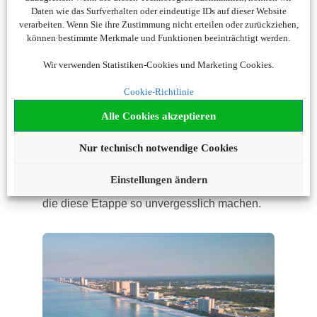
Temperaturen, weite Küstenlandschaften und
Daten wie das Surfverhalten oder eindeutige IDs auf dieser Website
dieses entspannte Gefühl, endlich Zeit zu
verarbeiten. Wenn Sie ihre Zustimmung nicht erteilen oder zurückziehen,
haben.
können bestimmte Merkmale und Funktionen beeinträchtigt werden.
An Bord wird es festlich, aber nie hektisch. Ein
Wir verwenden Statistiken-Cookies und Marketing Cookies.
Weihnachtsabend mit Blick aufs Meer.
Cookie-Richtlinie
Gespräche, gutes Essen, leise Musik. Und
dann Silvester: vielleicht an Deck, unter freiem
Alle Cookies akzeptieren
Himmel, während sich das neue Jahr
irgendwo zwischen Sternen und Wellen
Nur technisch notwendige Cookies
ankündigt.
Einstellungen ändern
Es sind diese stillen, besonderen Momente,
die diese Etappe so unvergesslich machen.