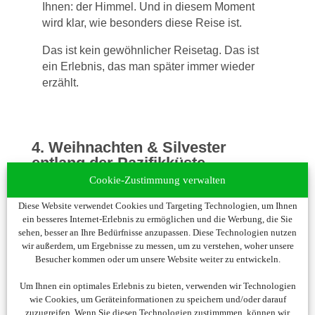
Ihnen: der Himmel. Und in diesem Moment
wird klar, wie besonders diese Reise ist.
Das ist kein gewöhnlicher Reisetag. Das ist
ein Erlebnis, das man später immer wieder
erzählt.
4. Weihnachten & Silvester
entlang der Pazifikküste
Cookie-Zustimmung verwalten
18 Nächte | Panama City → San
Diese Website verwendet Cookies und Targeting Technologien, um Ihnen
Antonio
ein besseres Internet-Erlebnis zu ermöglichen und die Werbung, die Sie
sehen, besser an Ihre Bedürfnisse anzupassen. Diese Technologien nutzen
Die Feiertage – nur ganz anders, als Sie sie
wir außerdem, um Ergebnisse zu messen, um zu verstehen, woher unsere
kennen.
Besucher kommen oder um unsere Website weiter zu entwickeln.
Keine Kälte, kein Vorweihnachtsstress, kein
Um Ihnen ein optimales Erlebnis zu bieten, verwenden wir Technologien
wie Cookies, um Geräteinformationen zu speichern und/oder darauf
grauer Himmel. Stattdessen milde
zuzugreifen. Wenn Sie diesen Technologien zustimmmen, können wir