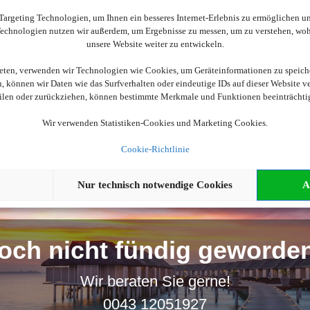
Wir brauchen Ihre Einwilligung
argeting Technologien, um Ihnen ein besseres Internet-Erlebnis zu ermöglichen und
 Technologien nutzen wir außerdem, um Ergebnisse zu messen, um zu verstehen, w
ellen, aktivieren Sie bitte die Cookies. Es werden ggf. personenbe
unsere Website weiter zu entwickeln.
ieten, verwenden wir Technologien wie Cookies, um Geräteinformationen zu speich
Cookies akzeptieren
 können wir Daten wie das Surfverhalten oder eindeutige IDs auf dieser Website v
eilen oder zurückziehen, können bestimmte Merkmale und Funktionen beeinträchti
Wir verwenden Statistiken-Cookies und Marketing Cookies.
Cookie-Richtlinie
Nur technisch notwendige Cookies
A
och nicht fündig geworde
Wir beraten Sie gerne!
0043 12051927