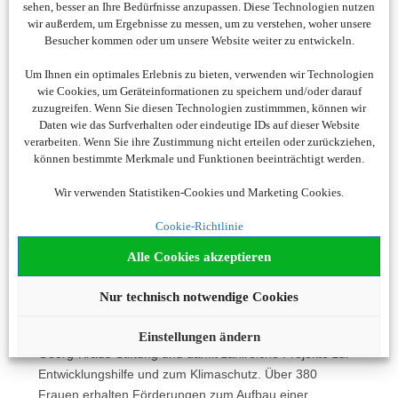
sehen, besser an Ihre Bedürfnisse anzupassen. Diese Technologien nutzen
durch sanften Tourismus, der die Kultur wertschätzt und
wir außerdem, um Ergebnisse zu messen, um zu verstehen, woher unsere
nicht zerstört sowie Ermöglichung einer sanften
Besucher kommen oder um unsere Website weiter zu entwickeln.
Entwicklung der Dorfgemeinschaften für mehr Bildung,
Um Ihnen ein optimales Erlebnis zu bieten, verwenden wir Technologien
Gesundheit, Frauenrechte, und viel mehr. Noch heute
wie Cookies, um Geräteinformationen zu speichern und/oder darauf
unterstützt SKR-Reisen jedes Jahr bedürftige Projekte.
zuzugreifen. Wenn Sie diesen Technologien zustimmmen, können wir
Daten wie das Surfverhalten oder eindeutige IDs auf dieser Website
Für diese besonderen Reiseideen hat SKR-Reisen
verarbeiten. Wenn Sie ihre Zustimmung nicht erteilen oder zurückziehen,
mehrere Auszeichnungen, darunter die Goldene Palme
können bestimmte Merkmale und Funktionen beeinträchtigt werden.
der „GEO Saison“ und den „TO!DO Preis“ des
Studienkreises für Tourismus und Entwicklung erhalten.
Wir verwenden Statistiken-Cookies und Marketing Cookies.
Cookie-Richtlinie
Wikinger Reisen
Alle Cookies akzeptieren
Bereits in den frühen 70er Jahren war es der
Gründerfamilie wichtig in kleinen Gruppen nachhaltig zu
Nur technisch notwendige Cookies
reisen und dieses behutsam und verantwortungsvoll. Mit
jeder Reisebuchung unterstützt Wikinger-Reisen die
Einstellungen ändern
Georg-Kraus-Stiftung und damit zahlreiche Projekte zur
Entwicklungshilfe und zum Klimaschutz. Über 380
Frauen erhalten Förderungen zum Aufbau einer