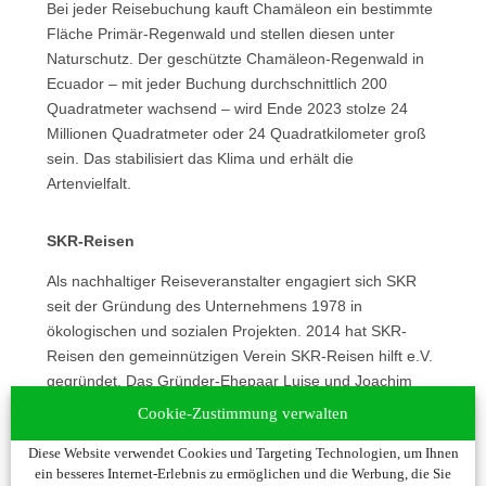
Bei jeder Reisebuchung kauft Chamäleon ein bestimmte
Fläche Primär-Regenwald und stellen diesen unter
Naturschutz. Der geschützte Chamäleon-Regenwald in
Ecuador – mit jeder Buchung durchschnittlich 200
Quadratmeter wachsend – wird Ende 2023 stolze 24
Millionen Quadratmeter oder 24 Quadratkilometer groß
sein. Das stabilisiert das Klima und erhält die
Artenvielfalt.
SKR-Reisen
Als nachhaltiger Reiseveranstalter engagiert sich SKR
seit der Gründung des Unternehmens 1978 in
ökologischen und sozialen Projekten. 2014 hat SKR-
Reisen den gemeinnützigen Verein SKR-Reisen hilft e.V.
gegründet. Das Gründer-Ehepaar Luise und Joachim
Müller wollte den Menschen helfen, die zwar Hilfe
Cookie-Zustimmung verwalten
brauchten, aber keine bekamen. Bei der ersten Reise in
Diese Website verwendet Cookies und Targeting Technologien, um Ihnen
den Senegal ging es um genau die Themen, die auch
ein besseres Internet-Erlebnis zu ermöglichen und die Werbung, die Sie
heute noch aktuell sind: Alternative Einnahmequellen