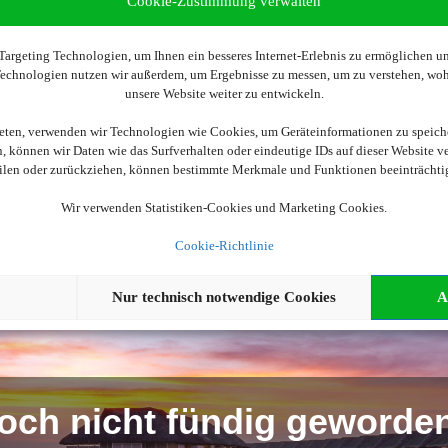
Cookie-Zustimmung verwalten
argeting Technologien, um Ihnen ein besseres Internet-Erlebnis zu ermöglichen und
Wir brauchen Ihre Einwilligung
 Technologien nutzen wir außerdem, um Ergebnisse zu messen, um zu verstehen, w
unsere Website weiter zu entwickeln.
ellen, aktivieren Sie bitte die Cookies. Es werden ggf. personenbe
ieten, verwenden wir Technologien wie Cookies, um Geräteinformationen zu speich
 können wir Daten wie das Surfverhalten oder eindeutige IDs auf dieser Website v
eilen oder zurückziehen, können bestimmte Merkmale und Funktionen beeinträchti
Cookies akzeptieren
Wir verwenden Statistiken-Cookies und Marketing Cookies.
Cookie-Richtlinie
Nur technisch notwendige Cookies
A
och nicht fündig geworde