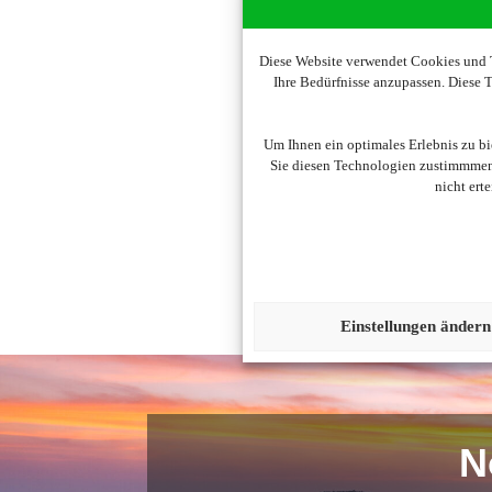
Diese Website verwendet Cookies und T
Ihre Bedürfnisse anzupassen. Diese
Um diesen Inhalt darzust
Um Ihnen ein optimales Erlebnis zu b
Sie diesen Technologien zustimmmen,
nicht ert
Einstellungen ändern
N