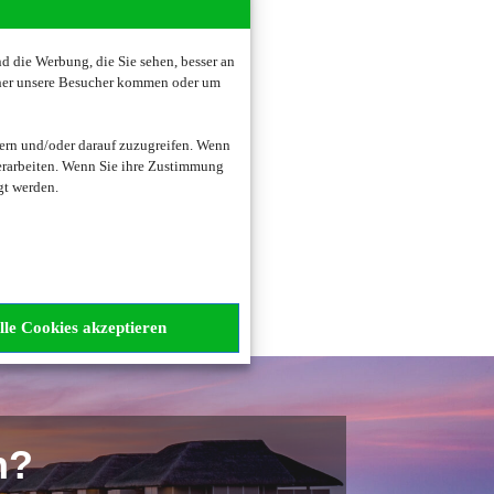
 die Werbung, die Sie sehen, besser an
oher unsere Besucher kommen oder um
zogene Daten verarbeitet.
ern und/oder darauf zuzugreifen. Wenn
erarbeiten. Wenn Sie ihre Zustimmung
gt werden.
lle Cookies akzeptieren
n?