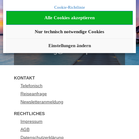
Noch nicht fündig
Cookie-Richtlinie
geworden?
Alle Cookies akzeptieren
Wir beraten Sie gerne!
Nur technisch notwendige Cookies
0043 12051927
Einstellungen ändern
buchung@urlaubsplus.de
KONTAKT
Telefonisch
Reiseanfrage
Newsletteranmeldung
RECHTLICHES
Impressum
AGB
Datenschutzerklärung