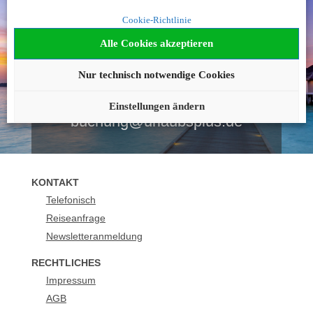
Noch nicht fündig
Cookie-Richtlinie
geworden?
Alle Cookies akzeptieren
Wir beraten Sie gerne!
Nur technisch notwendige Cookies
0043 12051927
Einstellungen ändern
buchung@urlaubsplus.de
KONTAKT
Telefonisch
Reiseanfrage
Newsletteranmeldung
RECHTLICHES
Impressum
AGB