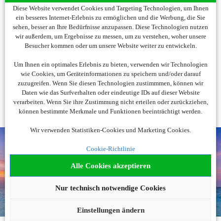
Diese Website verwendet Cookies und Targeting Technologien, um Ihnen
ein besseres Internet-Erlebnis zu ermöglichen und die Werbung, die Sie
sehen, besser an Ihre Bedürfnisse anzupassen. Diese Technologien nutzen
Wir brauchen Ihre Einwilligung
wir außerdem, um Ergebnisse zu messen, um zu verstehen, woher unsere
Besucher kommen oder um unsere Website weiter zu entwickeln.
Um diesen Inhalt darzustellen, aktivieren Sie bitte die Cookies.
Um Ihnen ein optimales Erlebnis zu bieten, verwenden wir Technologien
Es werden ggf. personenbezogene Daten verarbeitet.
wie Cookies, um Geräteinformationen zu speichern und/oder darauf
zuzugreifen. Wenn Sie diesen Technologien zustimmmen, können wir
Cookies akzeptieren
Daten wie das Surfverhalten oder eindeutige IDs auf dieser Website
verarbeiten. Wenn Sie ihre Zustimmung nicht erteilen oder zurückziehen,
können bestimmte Merkmale und Funktionen beeinträchtigt werden.
Noch nicht fündig
Wir verwenden Statistiken-Cookies und Marketing Cookies.
geworden?
Cookie-Richtlinie
Alle Cookies akzeptieren
Wir beraten Sie gerne!
Nur technisch notwendige Cookies
0043 12051927
buchung@urlaubsplus.de
Einstellungen ändern