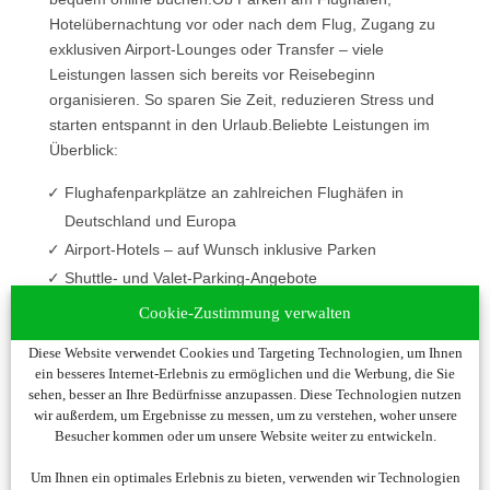
Hotelübernachtung vor oder nach dem Flug, Zugang zu
exklusiven Airport-Lounges oder Transfer – viele
Leistungen lassen sich bereits vor Reisebeginn
organisieren. So sparen Sie Zeit, reduzieren Stress und
starten entspannt in den Urlaub.Beliebte Leistungen im
Überblick:
Flughafenparkplätze an zahlreichen Flughäfen in
Deutschland und Europa
Airport-Hotels – auf Wunsch inklusive Parken
Shuttle- und Valet-Parking-Angebote
Flughafen-Lounges für einen angenehmen Aufenthalt
Cookie-Zustimmung verwalten
vor dem Abflug
Diese Website verwendet Cookies und Targeting Technologien, um Ihnen
Transfers zwischen Flughafen, Hotel und Reiseziel
ein besseres Internet-Erlebnis zu ermöglichen und die Werbung, die Sie
sehen, besser an Ihre Bedürfnisse anzupassen. Diese Technologien nutzen
Eine frühzeitige Buchung bietet häufig eine größere
wir außerdem, um Ergebnisse zu messen, um zu verstehen, woher unsere
Auswahl und sichert günstige Preise.
Besucher kommen oder um unsere Website weiter zu entwickeln.
Um Ihnen ein optimales Erlebnis zu bieten, verwenden wir Technologien
Sie werden nun auf die Seite unseres Partners